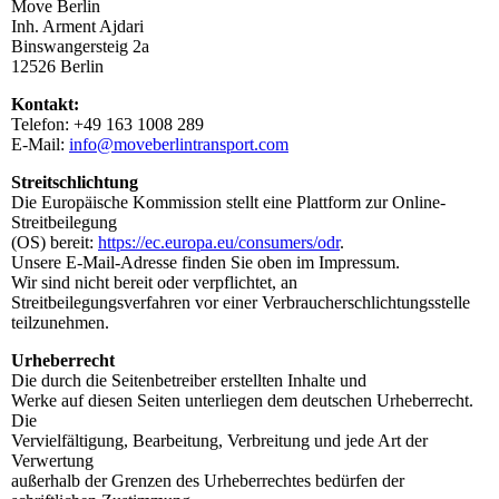
Move Berlin
Inh. Arment Ajdari
Binswangersteig 2a
12526 Berlin
Kontakt:
Telefon: +49 163 1008 289
E-Mail:
info@moveberlintransport.com
Streitschlichtung
Die Europäische Kommission stellt eine Plattform zur Online-
Streitbeilegung
(OS) bereit:
https://ec.europa.eu/consumers/odr
.
Unsere E-Mail-Adresse finden Sie oben im Impressum.
Wir sind nicht bereit oder verpflichtet, an
Streitbeilegungsverfahren vor einer Verbraucherschlichtungsstelle
teilzunehmen.
Urheberrecht
Die durch die Seitenbetreiber erstellten Inhalte und
Werke auf diesen Seiten unterliegen dem deutschen Urheberrecht.
Die
Vervielfältigung, Bearbeitung, Verbreitung und jede Art der
Verwertung
außerhalb der Grenzen des Urheberrechtes bedürfen der